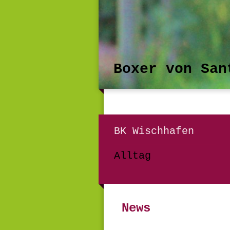
Boxer von San
BK Wischhafen
Alltag
News