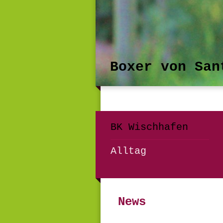
Boxer von San
BK Wischhafen
Alltag
News